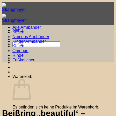
Zum
Inhalt
springen
Alle Armbänder
Menü
Ketten
Namens Armbänder
Kinder Armbänder
Suche
Ketten
nach:
Ohrringe
Ringe
Fußkettchen
Warenkorb
Es befinden sich keine Produkte im Warenkorb.
Beißring ‚beautiful‘ –