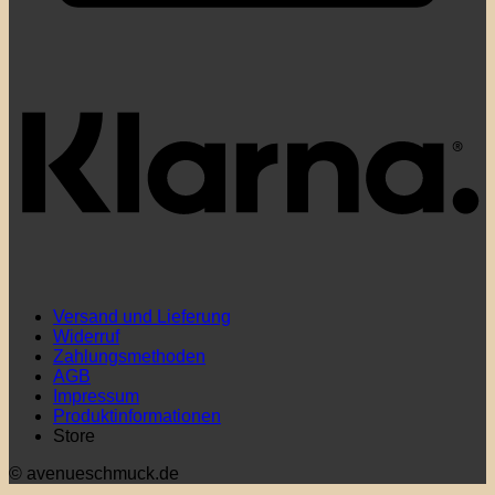
K
Versand und Lieferung
Widerruf
Zahlungsmethoden
AGB
Impressum
Produktinformationen
Store
© avenueschmuck.de