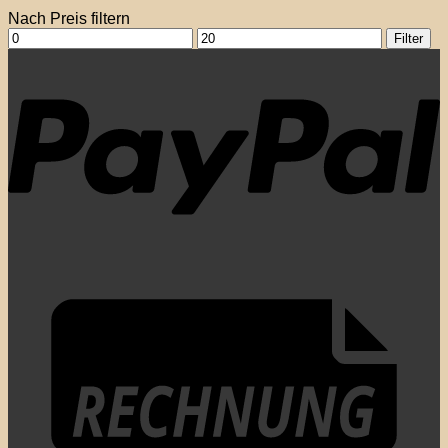
Nach Preis filtern
Min.
Max.
Filter
Preis
Preis
P