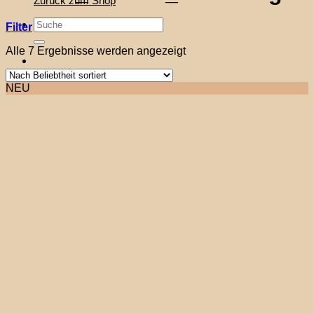
Zurück zum Shop
Suche
Filter
nach:
Nach
Alle 7 Ergebnisse werden angezeigt
Beliebtheit
sortiert
NEU