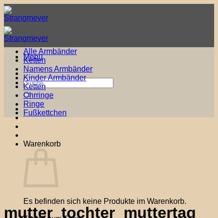
Zum
Inhalt
springen
Alle Armbänder
Menü
Ketten
Namens Armbänder
Kinder Armbänder
Suche
Ketten
nach:
Ohrringe
Ringe
Fußkettchen
Warenkorb
Es befinden sich keine Produkte im Warenkorb.
mutter_tochter_muttertag